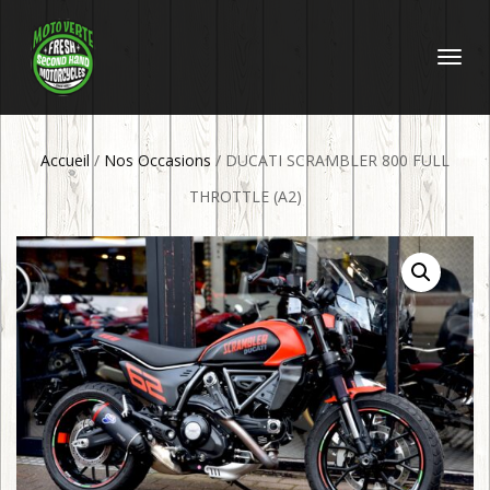
DÉPLIER
LA
NAVIGATI
Accueil
/
Nos Occasions
/ DUCATI SCRAMBLER 800 FULL
THROTTLE (A2)