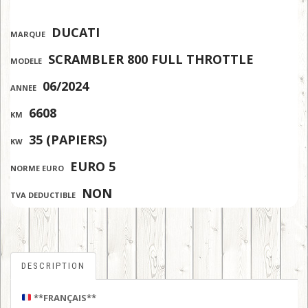
:
DUCATI
MARQUE
:
SCRAMBLER 800 FULL THROTTLE
MODELE
:
06/2024
ANNEE
:
6608
KM
:
35 (PAPIERS)
KW
:
EURO 5
NORME EURO
:
NON
TVA DEDUCTIBLE
DESCRIPTION
**FRANÇAIS**