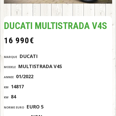
DUCATI MULTISTRADA V4S
16 990
€
:
DUCATI
MARQUE
:
MULTISTRADA V4S
MODELE
:
01/2022
ANNEE
:
14817
KM
:
84
KW
:
EURO 5
NORME EURO