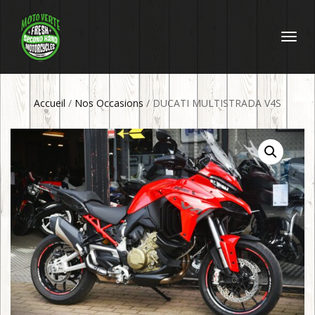
DÉPLIER
LA
NAVIGATI
Accueil
/
Nos Occasions
/ DUCATI MULTISTRADA V4S