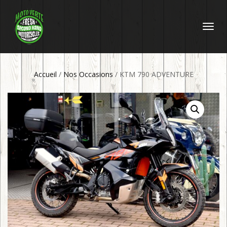
DÉPLIER
LA
NAVIGATI
Accueil
/
Nos Occasions
/ KTM 790 ADVENTURE