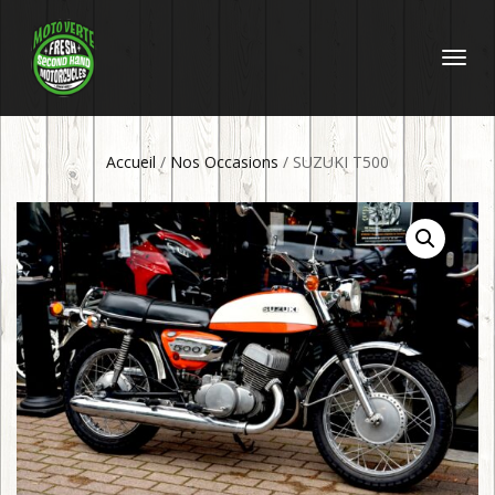
DÉPLIER
LA
NAVIGATI
Accueil
/
Nos Occasions
/ SUZUKI T500