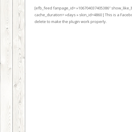
[efb_feed fanpage_id= »106704037405386″ show_like_b
cache_duration= »days » skin_id=4860 ] This is a Face
delete to make the plugin work properly.