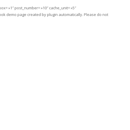
ox= »1″ post_number= »10″ cache_unit= »5″
book demo page created by plugin automatically. Please do not